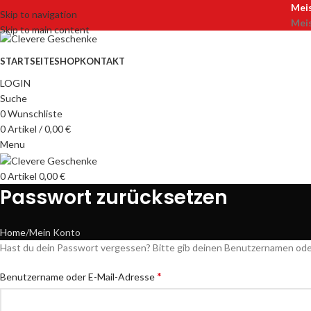
Meis
Skip to navigation
Meis
Skip to main content
STARTSEITE
SHOP
KONTAKT
LOGIN
Suche
0
Wunschliste
0
Artikel
/
0,00
€
Menu
0
Artikel
0,00
€
Passwort zurücksetzen
Home
Mein Konto
Hast du dein Passwort vergessen? Bitte gib deinen Benutzernamen oder E
*
Benutzername oder E-Mail-Adresse