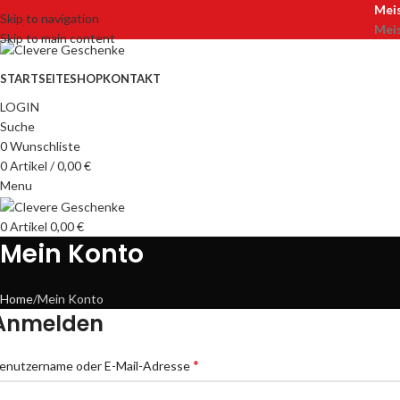
Meis
Skip to navigation
Meis
Skip to main content
STARTSEITE
SHOP
KONTAKT
LOGIN
Suche
0
Wunschliste
0
Artikel
/
0,00
€
Menu
0
Artikel
0,00
€
Mein Konto
Home
Mein Konto
Anmelden
*
enutzername oder E-Mail-Adresse