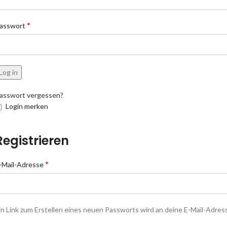
*
asswort
Log in
asswort vergessen?
Login merken
Registrieren
*
-Mail-Adresse
in Link zum Erstellen eines neuen Passworts wird an deine E-Mail-Adre