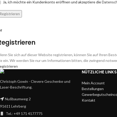
Ja, ich möchte ein Kundenkonto eröffnen und akzeptiere die
Datensch
Registrieren
r
Registrieren
enn Sie sich auf dieser Website registrieren, können Sie auf Ihren Bestel
ie ein. Wir werden Sie nur um Informationen bitten, die zwingend notwe
egistrieren
NÜTZLICHE LINKS
Christoph Gowin - Clevere Geschenke und
Mein Account
Laser-Beschriftung.
Bestellungen
Gewerbegutscheinc
Nußbaumweg 2
Kontakt
91611 Lehrberg
Tel.: +49 171 4177775