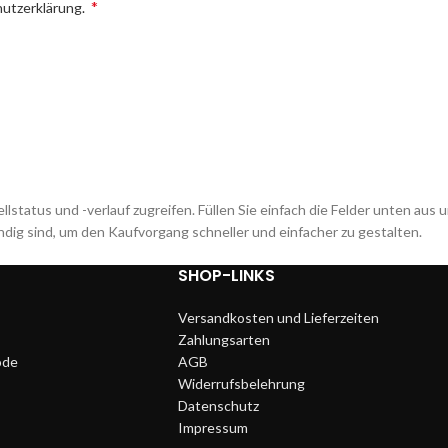
*
utzerklärung
.
lstatus und -verlauf zugreifen. Füllen Sie einfach die Felder unten aus u
ndig sind, um den Kaufvorgang schneller und einfacher zu gestalten.
SHOP-LINKS
Versandkosten und Lieferzeiten
Zahlungsarten
ode
AGB
Widerrufsbelehrung
Datenschutz
Impressum