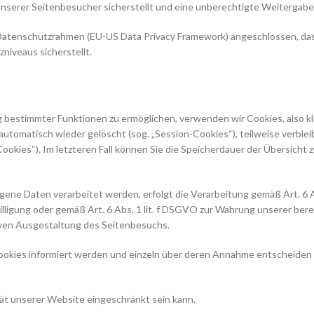
nserer Seitenbesucher sicherstellt und eine unberechtigte Weitergabe 
-Datenschutzrahmen (EU-US Data Privacy Framework) angeschlossen, da
iveaus sicherstellt.
 bestimmter Funktionen zu ermöglichen, verwenden wir Cookies, also kl
tomatisch wieder gelöscht (sog. „Session-Cookies“), teilweise verblei
Cookies“). Im letzteren Fall können Sie die Speicherdauer der Übersich
ene Daten verarbeitet werden, erfolgt die Verarbeitung gemäß Art. 6 
nwilligung oder gemäß Art. 6 Abs. 1 lit. f DSGVO zur Wahrung unserer be
iven Ausgestaltung des Seitenbesuchs.
 Cookies informiert werden und einzeln über deren Annahme entscheiden
tät unserer Website eingeschränkt sein kann.