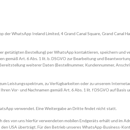
 der WhatsApp Ireland Limited, 4 Grand Canal Square, Grand Canal Harbou
einer getätigten Bestellung) per WhatsApp kontaktieren, speichern und
en gemäß Art. 6 Abs. 1 lit. b. DSGVO zur Bearbeitung und Beantwortung
ereitstellung weiterer Daten (Bestellnummer, Kundennummer, Anschrift
um Leistungsspektrum, zu Verfügbarkeiten oder zu unserem Internetauf
Ihren Vor- und Nachnamen gemäß Art. 6 Abs. 1 lit. f DSGVO auf Basis u
tsApp verwendet. Eine Weitergabe an Dritte findet nicht statt.
ch des von uns hierfür verwendeten mobilen Endgeräts erhält und im 
in den USA überträgt. Für den Betrieb unseres WhatsApp-Business-Kont