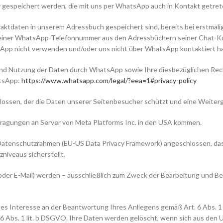
gespeichert werden, die mit uns per WhatsApp auch in Kontakt getrete
taktdaten in unserem Adressbuch gespeichert sind, bereits bei erstmal
iner WhatsApp-Telefonnummer aus den Adressbüchern seiner Chat-Kon
atsApp nicht verwenden und/oder uns nicht über WhatsApp kontaktiert h
d Nutzung der Daten durch WhatsApp sowie Ihre diesbezüglichen Rech
atsApp:
https://www.whatsapp.com
/legal
/?eea=1#privacy-policy
ossen, der die Daten unserer Seitenbesucher schützt und eine Weiterg
agungen an Server von Meta Platforms Inc. in den USA kommen.
-Datenschutzrahmen (EU-US Data Privacy Framework) angeschlossen, da
iveaus sicherstellt.
der E-Mail) werden – ausschließlich zum Zweck der Bearbeitung und Be
es Interesse an der Beantwortung Ihres Anliegens gemäß Art. 6 Abs. 1 l
t. 6 Abs. 1 lit. b DSGVO. Ihre Daten werden gelöscht, wenn sich aus de