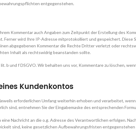
Aufbewahrungspflichten entgegenstehen.
Ihrem Kommentar auch Angaben zum Zeitpunkt der Erstellung des Kom
 Ferner wird Ihre IP-Adresse mitprotokolliert und gespeichert. Diese 
 einen abgegebenen Kommentar die Rechte Dritter verletzt oder rechtsw
ichten Inhalt als rechtswidrig beanstanden sollte.
1 lit. b und f DSGVO. Wir behalten uns vor, Kommentare zu löschen, wenn
 eines Kundenkontos
weils erforderlichen Umfang weiterhin erhoben und verarbeitet, wenn S
rlich sind, entnehmen Sie der Eingabemaske des entsprechenden Formul
h eine Nachricht an die o.g. Adresse des Verantwortlichen erfolgen. 
wickelt sind, keine gesetzlichen Aufbewahrungsfristen entgegenstehen 