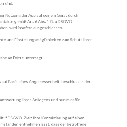
n sind.
iger Nutzung der App auf seinem Gerät durch
takte gemäß Art. 6 Abs. 1 lit. a DSGVO
aben, wird insofern ausgeschlossen.
te und Einstellungsmöglichkeiten zum Schutz Ihrer
abe an Dritte untersagt.
s auf Basis eines Angemessenheitsbeschlusses der
antwortung Ihres Anliegens und nur im dafür
it. f DSGVO. Zielt Ihre Kontaktierung auf einen
n Umständen entnehmen lässt, dass der betroffene