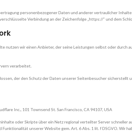
ertragung personenbezogener Daten und anderer vertraulicher Inhalte 
verschlüsselte Verbindung an der Zeichenfolge „https://“ und dem Schlo
ork
lte nutzen wir einen Anbieter, der seine Leistungen selbst oder durch
vern verarbeitet.
ossen, der den Schutz der Daten unserer Seitenbesucher sicherstellt 
udflare Inc., 101 Townsend St. San Francisco, CA 94107, USA
nhalte oder Skripte über ein Netz regional verteilter Server schneller a
 Funktionalität unserer Website gem. Art. 6 Abs. 1 lit. f DSGVO. Wir h