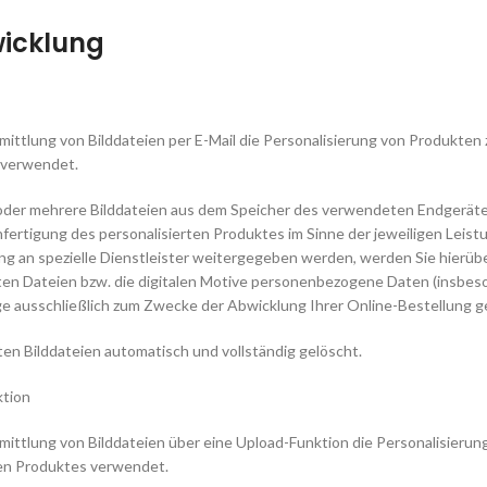
wicklung
ittlung von Bilddateien per E-Mail die Personalisierung von Produkten 
s verwendet.
 oder mehrere Bilddateien aus dem Speicher des verwendeten Endgerätes
nfertigung des personalisierten Produktes im Sinne der jeweiligen Leis
g an spezielle Dienstleister weitergegeben werden, werden Sie hierüber
ten Dateien bzw. die digitalen Motive personenbezogene Daten (insbes
 ausschließlich zum Zwecke der Abwicklung Ihrer Online-Bestellung ge
en Bilddateien automatisch und vollständig gelöscht.
ktion
mittlung von Bilddateien über eine Upload-Funktion die Personalisierun
lten Produktes verwendet.