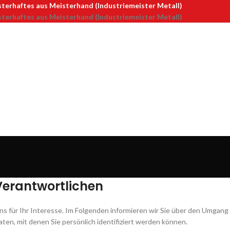
terhaftes aus Meisterhand (Industriemeister Metall)
terhaftes aus Meisterhand (Industriemeister Metall)
Verantwortlichen
s für Ihr Interesse. Im Folgenden informieren wir Sie über den Umgan
en, mit denen Sie persönlich identifiziert werden können.