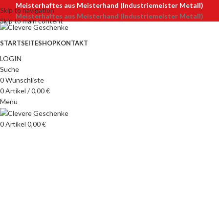
Meisterhaftes aus Meisterhand (Industriemeister Metall)
Skip to navigation
Meisterhaftes aus Meisterhand (Industriemeister Metall)
Skip to main content
STARTSEITE
SHOP
KONTAKT
LOGIN
Suche
0
Wunschliste
0
Artikel
/
0,00
€
Menu
0
Artikel
0,00
€