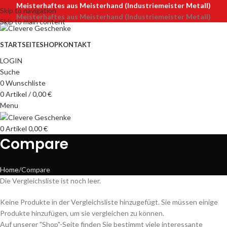
Meisterhaftes aus Meisterhand (Industriemeister Metall)
Skip to navigation
Meisterhaftes aus Meisterhand (Industriemeister Metall)
Skip to main content
STARTSEITE
SHOP
KONTAKT
LOGIN
Suche
0
Wunschliste
0
Artikel
/
0,00
€
Menu
0
Artikel
0,00
€
Compare
Home
Compare
Die Vergleichsliste ist noch leer.
Keine Produkte in der Vergleichsliste hinzugefügt. Sie müssen einige
Produkte hinzufügen, um sie vergleichen zu können.
Auf unserer "Shop"-Seite finden Sie bestimmt viele interessante