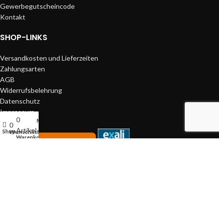
Gewerbegutscheincode
Kontakt
SHOP-LINKS
Versandkosten und Lieferzeiten
Zahlungsarten
AGB
Widerrufsbelehrung
Datenschutz
Impressum
0
Mein Account
0
Artikel
Shop
Wunschliste
Warenkorb
Mitglied der Initiative "Fairness im Handel".
Informationen zur Initiative:
https://www.fairness-im-handel.de