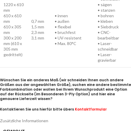
1220 x 610
• sägen
mm
• stanzen
610 x 610
• innen
• bohren
mm
0,7 mm
• außen
• kleben
610 x 305
1,5 mm
• flexibel
• Siebdruck
mm
2,3 mm
• bruchfest
• CNC-
300 x 200
3,1 mm
• UV-resistent
bearbeitbar
mm (610 x
• Max. 80°C
• Laser-
305 mm
schneidbar
gedrittelt)
• Laser-
gravierbar
Wünschen Sie ein anderes Maß (wir schneiden Ihnen auch andere
Größen aus der angewählten Größe), suchen eine andere bestimmte
Farbkombination oder wollen bei Ihrem Wunschprodukt eine Option
auf der Rückseite (im Besonderen 3-Ply Option) und hier eine
genauere Lieferzeit wissen?
Kontaktieren Sie uns hierfür bitte übers
Kontaktformular
Zusätzliche Informationen