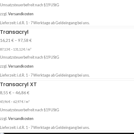
Umsatzsteuerbefreit nach §19 UStG
zzgl.
Versandkosten
Lieferzeit:
i.d.R. 1 - 7 Werktage ab Geldeingang bei uns.
Transacryl
16,21
€
–
97,58
€
87,13
€
–
131,12
€
/
m²
Umsatzsteuerbefreit nach §19 UStG
zzgl.
Versandkosten
Lieferzeit:
i.d.R. 1 - 7 Werktage ab Geldeingang bei uns.
Transacryl XT
8,55
€
–
46,86
€
45,96
€
–
62,97
€
/
m²
Umsatzsteuerbefreit nach §19 UStG
zzgl.
Versandkosten
Lieferzeit:
i.d.R. 1 - 7 Werktage ab Geldeingang bei uns.