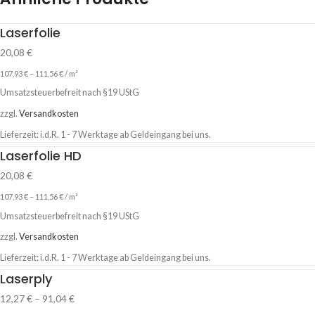
Laserfolie
20,08
€
107,93
€
–
111,56
€
/
m²
Umsatzsteuerbefreit nach §19 UStG
zzgl.
Versandkosten
Lieferzeit:
i.d.R. 1 - 7 Werktage ab Geldeingang bei uns.
Laserfolie HD
20,08
€
107,93
€
–
111,56
€
/
m²
Umsatzsteuerbefreit nach §19 UStG
zzgl.
Versandkosten
Lieferzeit:
i.d.R. 1 - 7 Werktage ab Geldeingang bei uns.
Laserply
12,27
€
–
91,04
€