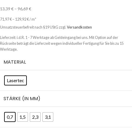
13,39
€
–
96,69
€
71,97
€
–
129,92
€
/
m²
Umsatzsteuerbefreit nach §19 UStG
zzgl.
Versandkosten
Lieferzeit:
i.d.R. 1 - 7 Werktage ab Geldeingang bei uns. Mit Option auf der
Rückseite beträgt die Lieferzeit wegen individueller Fertigung für Sie bis zu 15
Werktage.
MATERIAL
Lasertec
STÄRKE (IN MM)
0,7
1,5
2,3
3,1