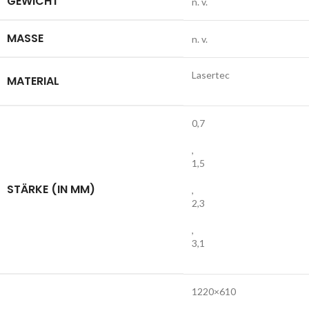
GEWICHT
n. v.
MASSE
n. v.
Lasertec
MATERIAL
0,7
,
1,5
STÄRKE (IN MM)
,
2,3
,
3,1
1220×610