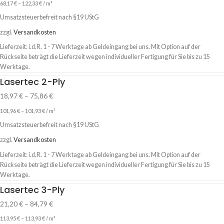
68,17
€
–
122,33
€
/
m²
Umsatzsteuerbefreit nach §19 UStG
zzgl.
Versandkosten
Lieferzeit:
i.d.R. 1 - 7 Werktage ab Geldeingang bei uns. Mit Option auf der
Rückseite beträgt die Lieferzeit wegen individueller Fertigung für Sie bis zu 15
Werktage.
Lasertec 2-Ply
18,97
€
–
75,86
€
101,96
€
–
101,93
€
/
m²
Umsatzsteuerbefreit nach §19 UStG
zzgl.
Versandkosten
Lieferzeit:
i.d.R. 1 - 7 Werktage ab Geldeingang bei uns. Mit Option auf der
Rückseite beträgt die Lieferzeit wegen individueller Fertigung für Sie bis zu 15
Werktage.
Lasertec 3-Ply
21,20
€
–
84,79
€
113,95
€
–
113,93
€
/
m²