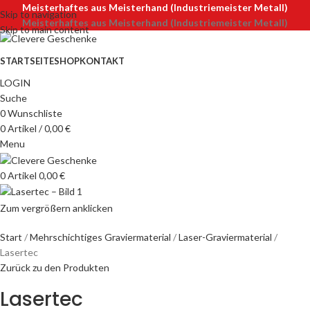
Meisterhaftes aus Meisterhand (Industriemeister Metall)
Skip to navigation
Meisterhaftes aus Meisterhand (Industriemeister Metall)
Skip to main content
STARTSEITE
SHOP
KONTAKT
LOGIN
Suche
0
Wunschliste
0
Artikel
/
0,00
€
Menu
0
Artikel
0,00
€
Zum vergrößern anklicken
Start
Mehrschichtiges Graviermaterial
Laser-Graviermaterial
Lasertec
Zurück zu den Produkten
Lasertec