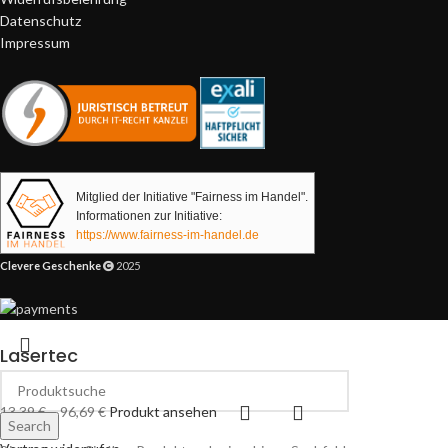
Datenschutz
Impressum
Mitglied der Initiative "Fairness im Handel".
Informationen zur Initiative:
https://www.fairness-im-handel.de
Clevere Geschenke
2025
Lasertec
13,39
€
–
96,69
€
Produkt ansehen
Search